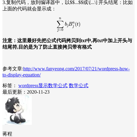
3.复制代码，放到编译器中，以
$
$
.
.
.
$
$或
\
[
.
.
.
\]
开头结尾：比如
上面的代码就会显示成：
∑
j
=
0
n
b
j
B
j
n
(
t
)
n
∑
(
)
n
b
B
t
j
j
=
0
j
注意：这里最好先把公式代码拷贝到txt中,再txt中加上开头与
结尾符,目的是为了防止直接拷贝带有格式
参考文章:
http://www.fanyeong.com/2017/07/21/wordpress-how-
to-display-equation/
标签：
wordpress显示数学公式
数学公式
最后更新：2020-11-23
蒋程