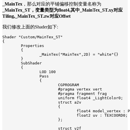
_MainTex
，那么对应的平铺偏移控制变量名称为
_MainTex
_ST，变量类型为float4,其中
_MainTex
_ST.xy对应
Tiling,
_MainTex
_ST.zw对应Offset
我们修改上面的Shader如下:
Shader "Custom/MainTex_ST"

{

	Properties

	{

		_MainTex("MainTex",2D) = "white"{}

	}

	SubShader

	{

		LOD 100

		Pass

		{

			CGPROGRAM

			#pragma vertex vert 

			#pragma fragment frag

			uniform float4 _LightColor0;

			struct a2v

			{

				float4 model_vertex : POSITION;

				float2 uv : TEXCOORD0;

			};

			struct v2f
