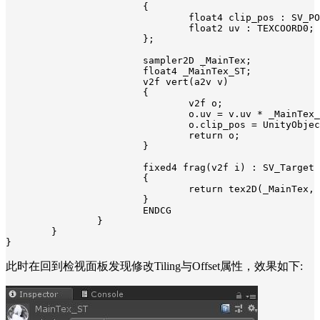
			{

				float4 clip_pos : SV_POSITION;

				float2 uv : TEXCOORD0;

			};

			sampler2D _MainTex;

			float4 _MainTex_ST;

			v2f vert(a2v v)

			{

				v2f o;

				o.uv = v.uv * _MainTex_ST.xy + _MainTex_ST.zw;

				o.clip_pos = UnityObjectToClipPos(v.model_vertex);

				return o;

			}

			fixed4 frag(v2f i) : SV_Target

			{

				return tex2D(_MainTex, i.uv);

			}

			ENDCG

		}

	}

}
此时在回到检视面板发现修改
Tiling与Offset属性，效果如下: