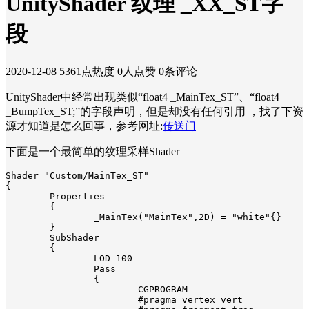
UnityShader 纹理 _XX_ST字
段
2020-12-08
5361点热度
0人点赞
0条评论
UnityShader中经常出现类似“
float4 _MainTex_ST
”、“
float4
_BumpTex_ST;
”的字段声明，但是却没有任何引用 ，找了下资
源才知道是怎么回事，参考网址:
传送门
下面是一个最简单的纹理采样Shader
Shader "Custom/MainTex_ST"

{

	Properties

	{

		_MainTex("MainTex",2D) = "white"{}

	}

	SubShader

	{

		LOD 100

		Pass

		{

			CGPROGRAM

			#pragma vertex vert 
