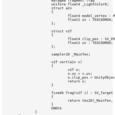
			#pragma fragment frag

			uniform float4 _LightColor0;

			struct a2v

			{

				float4 model_vertex : POSITION;

				float2 uv : TEXCOORD0;

			};

			struct v2f

			{

				float4 clip_pos : SV_POSITION;

				float2 uv : TEXCOORD0;

			};

			sampler2D _MainTex;

			v2f vert(a2v v)

			{

				v2f o;

				o.uv = v.uv;

				o.clip_pos = UnityObjectToClipPos(v.model_vertex);

				return o;

			}

			fixed4 frag(v2f i) : SV_Target

			{

				return tex2D(_MainTex, i.uv);

			}

			ENDCG

		}
