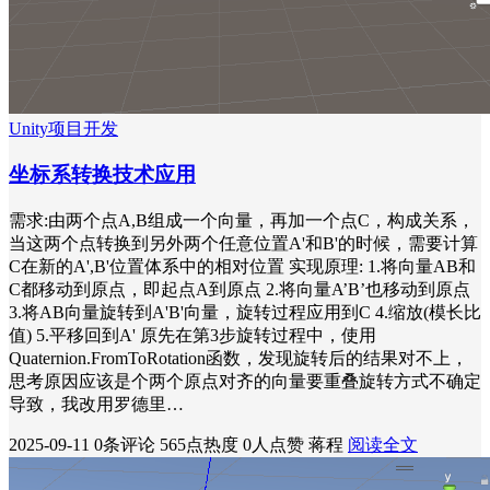
Unity项目开发
坐标系转换技术应用
需求:由两个点A,B组成一个向量，再加一个点C，构成关系，
当这两个点转换到另外两个任意位置A'和B'的时候，需要计算
C在新的A',B'位置体系中的相对位置 实现原理: 1.将向量AB和
C都移动到原点，即起点A到原点 2.将向量A’B’也移动到原点
3.将AB向量旋转到A'B'向量，旋转过程应用到C 4.缩放(模长比
值) 5.平移回到A' 原先在第3步旋转过程中，使用
Quaternion.FromToRotation函数，发现旋转后的结果对不上，
思考原因应该是个两个原点对齐的向量要重叠旋转方式不确定
导致，我改用罗德里…
2025-09-11
0条评论
565点热度
0人点赞
蒋程
阅读全文