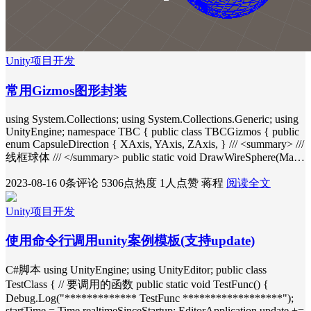
Unity项目开发
常用Gizmos图形封装
using System.Collections; using System.Collections.Generic; using
UnityEngine; namespace TBC { public class TBCGizmos { public
enum CapsuleDirection { XAxis, YAxis, ZAxis, } /// <summary> ///
线框球体 /// </summary> public static void DrawWireSphere(Ma…
2023-08-16
0条评论
5306点热度
1人点赞
蒋程
阅读全文
Unity项目开发
使用命令行调用unity案例模板(支持update)
C#脚本 using UnityEngine; using UnityEditor; public class
TestClass { // 要调用的函数 public static void TestFunc() {
Debug.Log("************* TestFunc ******************");
startTime = Time.realtimeSinceStartup; EditorApplication.update +=