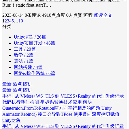
Run; } static float startTi…
2023-08-14
0条评论
4910点热度
0人点赞
蒋程
阅读全文
1
2
3
4
5
…
10
分类
Unity渲染
/ 26篇
Unity项目开发
/ 46篇
工具
/ 20篇
数学
/ 2篇
算法
/ 1篇
网站搭建
/ 4篇
网络&操作系统
/ 6篇
最新
热点
随机
最新
热点
随机
手记 | 从 VMess+WS+TLS 到 VLESS+Reality 的代理升级记录
代码执行耗时检测
坐标系转换技术应用
解决
Quaternion.FromToRotation两方向平行相反的问题
Unity
Animator.Rebind() 接口会导致TPose
使用反向深度拷贝赋值
unity对象
手记 | 从 VMess+WS+TLS 到 VLESS+Reality 的代理升级记录