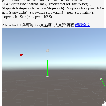
TBCGroupTrack parentTrack, TrackAsset refTrackAsset) {
Stopwatch stopwatch1 = new Stopwatch(); Stopwatch stopwatch2 =
new Stopwatch(); Stopwatch stopwatch3 = new Stopwatch();
stopwatch1.Start(); stopwatch2.St…
2026-02-03
0条评论
477点热度
0人点赞
蒋程
阅读全文